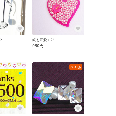
ク
鏡も可愛く♡
980円
残り1点