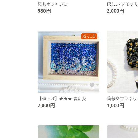
鏡もオシャレに
眩しい メモク
980円
2,000円
残り1点
【値下げ】★★★ 青い炎
薔薇🌹マグネ
2,000円
1,000円