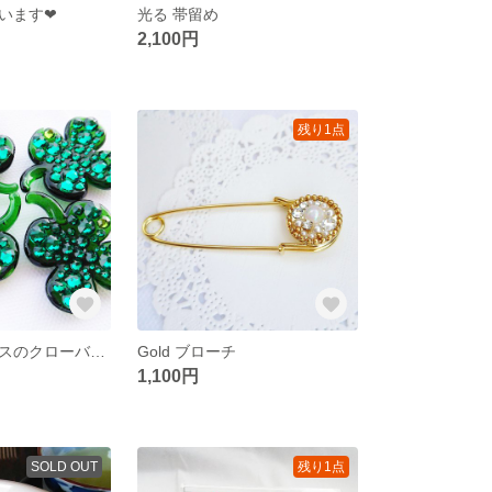
います❤
光る 帯留め
2,100円
残り1点
【値下げ】ガラスのクローバー🍀
Gold ブローチ
1,100円
SOLD OUT
残り1点