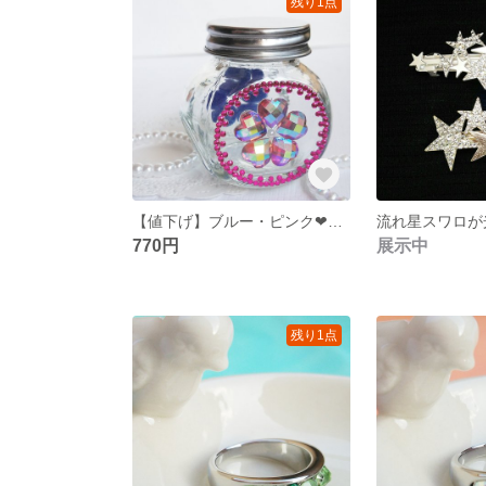
残り1点
【値下げ】ブルー・ピンク❤硝子瓶
流れ星スワロが
770円
展示中
残り1点