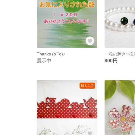
Thanks (o˘˘o)♪
一粒の輝き✨樹
展示中
800円
残り1点