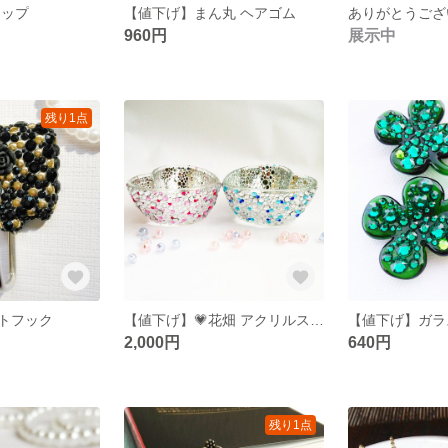
リップ
【値下げ】まん丸 ヘアゴム
ありがとうござ
960円
展示中
残り1点
ットフック
【値下げ】💗花畑 アクリルストーンの輝き
2,000円
640円
残り1点