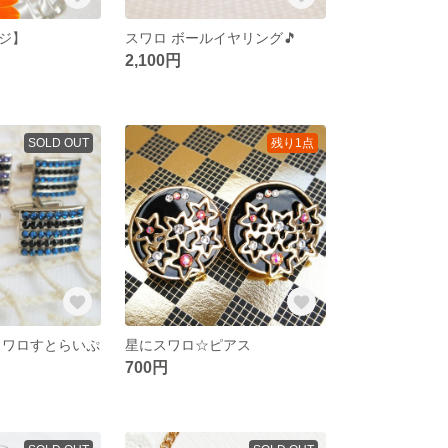
ジ】
スワロ ボールイヤリング🎵
2,100円
SOLD OUT
残り1点
スワロすとらいぷ
星にスワロ☆ピアス
700円