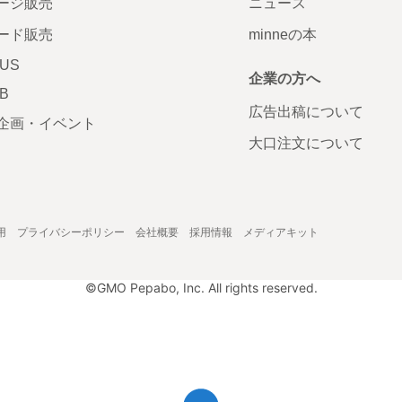
ージ販売
ニュース
ード販売
minneの本
LUS
企業の方へ
AB
広告出稿について
企画・イベント
大口注文について
用
プライバシーポリシー
会社概要
採用情報
メディアキット
©GMO Pepabo, Inc. All rights reserved.