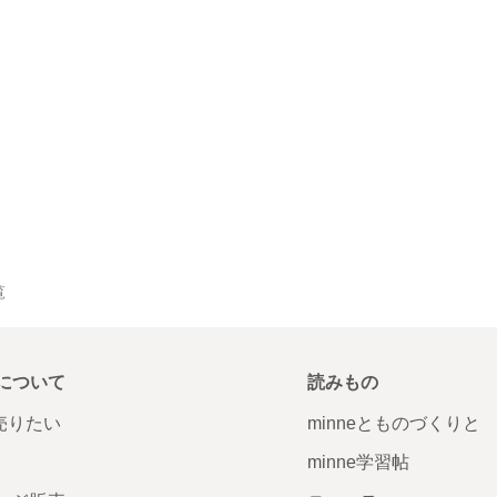
覧
について
読みもの
で売りたい
minneとものづくりと
minne学習帖