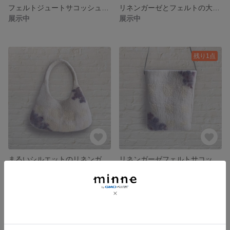
フェルトジュートサコッシュ rain drops
リネンガーゼとフェルトの大判ストール 紫陽花
展示中
展示中
残り1点
まるいシルエットのリネンガーゼフェルトバッグ 紫陽花
リネンガーゼフェルトサコッシュ 紫陽花
展示中
3,500円