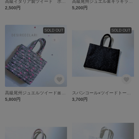
高級イタリア製ツイード ポーチM マカロンミックス
高級尾州ジュエル🎀キラキラリボントートバッグ まちありss レッド
2,500円
5,200円
SOLD OUT
SOLD OUT
高級尾州ジュエルツイード🎀SSトートバッグまちありPleine de Roses handmade
スパンコール⭐︎ツイードトートバッグ ブラックhandmade
5,800円
3,700円