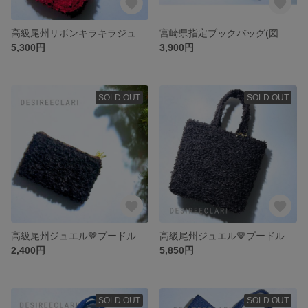
高級尾州リボンキラキラジュエルツイード❤️レッド クラッチショルダー
宮崎県指定ブックバッグ(図書バッグ) handmade
5,300円
3,900円
SOLD OUT
SOLD OUT
高級尾州ジュエル🤎プードルツイード ミニポーチ
高級尾州ジュエル🤎プードルツイードトートバッグ まちありss
2,400円
5,850円
SOLD OUT
SOLD OUT