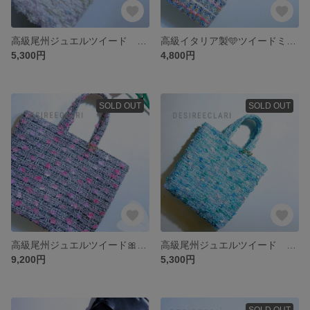
高級尾州ジュエルツイード クルールエレガントトートバッグSS
高級イタリア製🩵ツイードミニショルダー マカロンミックス
5,300円
4,800円
SOLD OUT
SOLD OUT
高級尾州ジュエルツイード🎀トートバッグまちありPleine de Roses handmade
高級尾州ジュエルツイード amazoniteブルーまちありss
9,200円
5,300円
SOLD OUT