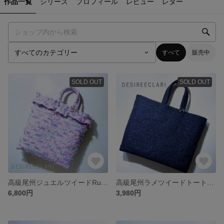
作品一覧
シリーズ
プロフィール
レビュー
レター
すべて
販売中
SOLD OUT
SOLD OUT
高級尾州ジュエルツイードRuban Lavandeフリルトートバッグ ss
高級尾州ラメツイードトートバッグ マチアリ ネイビーhandmade
6,800円
3,980円