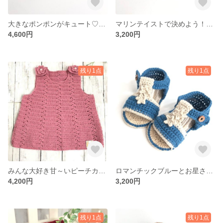
大きなポンポンがキュート♡真っ白ベストDC00011
マリンテイストで決めよう！ネイビー×ホワイト×お花-DF00007
4,600円
3,200円
残り1点
残り1点
みんな大好き甘～いピーチカラー♡のドレス DC00002
ロマンチックブルーとお星さま-DF00006
4,200円
3,200円
残り1点
残り1点