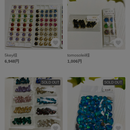
5key様
tomosoleil様
6,948円
1,006円
SOLD OUT
SOLD OUT