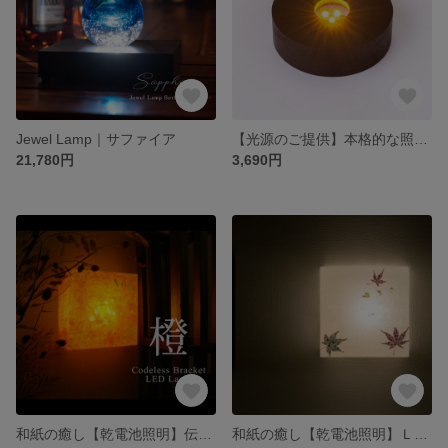
Jewel Lamp｜サファイア
【光源のご提供】本格的な照明が作れる乾電池式LED照明台座 [DZ001]
21,780円
3,690円
和紙の癒し【乾電池照明】伝統和紙ＬＥＤブラケット照明 橙色の染め和紙 <BRD108>
和紙の癒し【乾電池照明】ＬＥＤブラケット もみじ <BRD110>