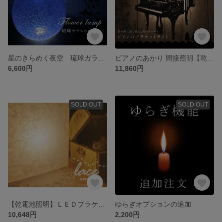
星のきらめく夜空 琉球ガラスのあかり
ピアノのあかり 間接照明【乾電池照明】ＬＥＤ ブラケット <BRD2PA1>
6,600円
11,860円
SOLD OUT
SOLD OUT
【乾電池照明】ＬＥＤブラケット レースシリーズ <BRD116>
ゆらぎオプションの追加
10,648円
2,200円