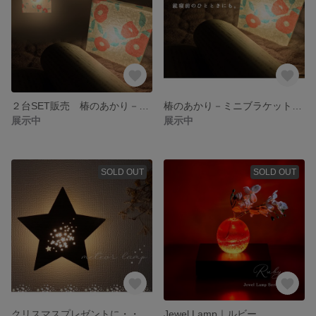
２台SET販売 椿のあかり－ミニブラケットライト－【乾電池照明】ＬＥＤ 照明 <BRD2E1-2set>
椿のあかり－ミニブラケットライト－【乾電池照明】ＬＥＤ 照明 <BRD2E1>
展示中
展示中
SOLD OUT
SOLD OUT
クリスマスプレゼントに・・・星降る夜のあかり 間接照明でリラックス【乾電池照明】ＬＥＤ ブラケット <BRD2BT1>
Jewel Lamp｜ルビー