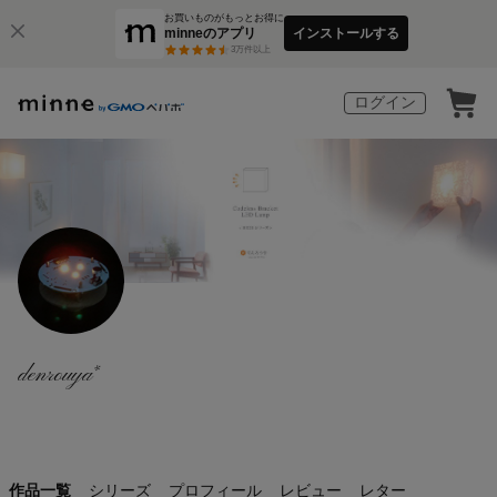
お買いものがもっとお得に
minneのアプリ
インストールする
3
万件以上
ログイン
denrouya*
作品一覧
シリーズ
プロフィール
レビュー
レター