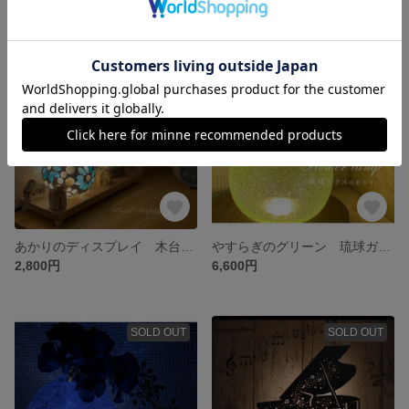
SOLD OUT
SOLD OUT
あかりのディスプレイ 木台 光源台座 LED
やすらぎのグリーン 琉球ガラスのあかり
2,800円
6,600円
SOLD OUT
SOLD OUT