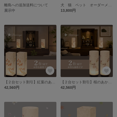
離島への追加送料について
犬 猫 ペット オーダーメイド メモリアルランプ 仏壇 供養 位牌 写真 名前<BRD1-PH>
展示中
13,800円
【２台セット割引】紅葉のあかり 盆提灯
【２台セット割引】桜のあかり 盆提灯
42,560円
42,560円