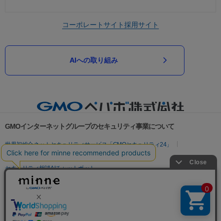
コーポレートサイト
採用サイト
AIへの取り組み
GMOインターネットグループのセキュリティ事業について
世界初総合ネットセキュリティサービス「GMOセキュリティ24」
パスワード漏洩診断
Webサイトリスク診断
セキュリティ相談AIチャットボット
実在証明・盗聴対策
サイバー攻撃対策（GMOサイバーセキュリティ byイエラエ）
サイバー攻撃対策（GMO Flatt Security）
なりすまし対策
セキュリティ事業の軌跡