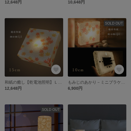
12,648円
10,648円
SOLD OUT
和紙の癒し【乾電池照明】ＬＥＤブラケット もみじ <BRD1E1>
もみじのあかり－ミニブラケットライト－【乾電池照明】ＬＥＤ 照明 <BRD2E1>
12,648円
6,900円
SOLD OUT