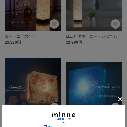
ガーデニアの灯り
LED和照明 コードレスでも使える糸入り和紙のあかり 盆提灯 HXC300
20,320円
22,990円
椿のあかり ブラケット照明
和紙の癒し【乾電池照明】伝統和紙ＬＥＤブラケット照明 群青空の染め和紙 <BRD107>
12,648円
12,648円