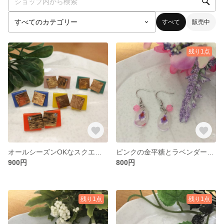
すべて
販売中
残り1点
オールシーズンOKなスクエアピアス🔶
ピンクの金平糖とラベンダーピアス
900円
800円
残り1点
残り1点