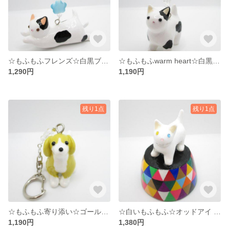
☆もふもふフレンズ☆白黒ブチ猫 ☆キーホルダー☆フラワービーズLL☆°˖✧
☆もふもふwarm heart☆白黒ブチ猫 ☆天然石キーホルダー☆虹水晶M☆°˖✧
1,290円
1,190円
残り1点
残り1点
☆もふもふ寄り添い☆ゴールデンレトリーバー ☆天然石キーホルダー☆虹水晶☆°˖✧
☆白いもふもふ☆オッドアイ つぶらな瞳☆°˖✧白猫 色彩の丘°˖✧
1,190円
1,380円