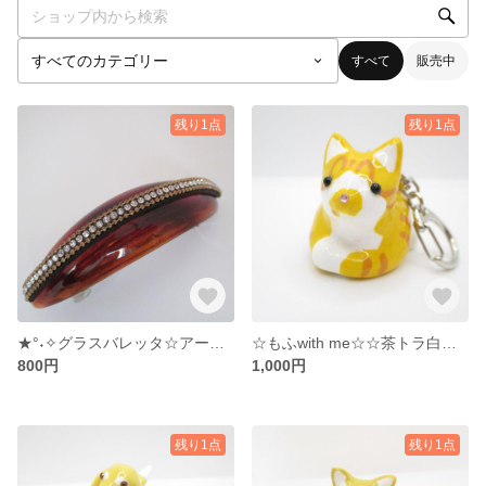
すべて
販売中
残り1点
残り1点
★°˖✧グラスバレッタ☆アーモンド☆ブラウン°˖✧★
☆もふwith me☆☆茶トラ白猫 ☆キーホルダー☆°˖✧
800円
1,000円
残り1点
残り1点