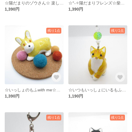
☆陽だまりのゾウさん☆ 楽しいひと時☆ボール遊び☆°˖✧☆
☆°˖✧陽だまりフレンズ☆柴犬☆ボール遊び☆°˖✧☆
1,390円
1,390円
残り1点
残り1点
☆いっしょのもふwith me☆コーギー☆ボール遊び☆°˖✧
☆いつもいっしょにいるもふ☆茶トラ白猫 ☆キーホルダー☆°˖✧
1,390円
1,190円
残り1点
残り1点