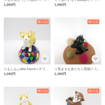
1,000円
1,090円
残り1点
残り1点
☆もふもふlittle friend☆チワワ☆あなたといる幸せ☆°˖✧
☆気ままな友だち☆黒猫☆ たのしいボール遊び☆°˖✧☆
1,090円
1,390円
残り1点
残り1点