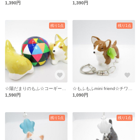
1,390円
1,390円
残り1点
残り1点
☆陽だまりのもふ☆コーギー☆追いかけっこ°˖✧☆
☆もふもふmini friend☆チワワ ☆キーホルダー☆緑の星☆°˖✧
1,590円
1,090円
残り1点
残り1点