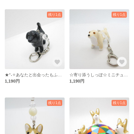
残り1点
残り1点
★°˖✧あなたと出会ったもふ☆ラブラドールレトリーバー ☆天然石キーホルダー虹水晶M★°˖✧
☆寄り添うしっぽ☆ミニチュアダックス☆天然石キーホルダー☆虹水晶☆°˖✧
1,190円
1,190円
残り1点
残り1点