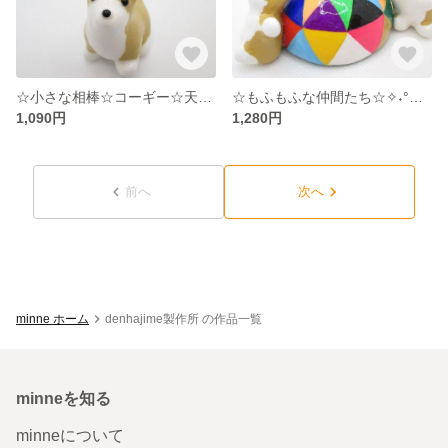
☆小さな相棒☆コーギー☆天然石キーホルダー☆マザーオブパールS1☆°˖✧
☆もふもふな仲間たち☆✧˖°☆コーギー☆°˖✧
1,090円
1,280円
前へ
次へ
minne ホーム
denhajime製作所 の作品一覧
minneを知る
minneについて