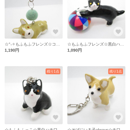
☆°˖✧もふもふフレンズ☆コーギー☆キーホルダー☆°˖✧
☆もふもふフレンズ☆黒白ハチワレ猫☆ボールころがし ☆°˖✧
1,190円
1,090円
残り1点
残り1点
☆もふもふっこ☆黒白ハチワレ猫のキーホルダーⅡ☆°˖✧
☆そばにいる子always☆チワワ☆天然石キーホルダー☆虹水晶MⅡ☆°˖✧