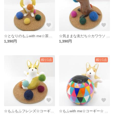
☆となりのもふwith me☆茶白猫☆ボール遊び☆°˖✧
☆気ままな友だち☆カワウソ ☆いっしよに遊ぼ☆°˖✧☆
1,390円
1,390円
残り1点
残り1点
☆もふもふフレンズ☆コーギー☆ボール遊び☆°˖✧☆
☆もふwith me☆コーギー☆ まあるい幸せ°˖✧☆