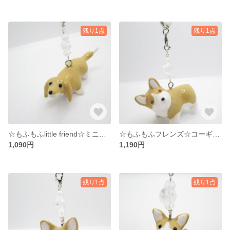
残り1点
残り1点
☆もふもふlittle friend☆ミニチュアダックス☆天然石キーホルダー☆クォーツ☆°˖✧
☆もふもふフレンズ☆コーギー ☆天然石キーホルダー☆虹水晶M☆°˖✧
1,090円
1,190円
残り1点
残り1点