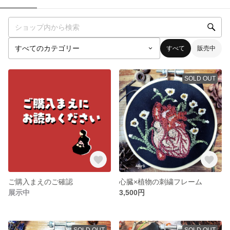
すべて
販売中
SOLD OUT
ご購入まえのご確認
心臓×植物の刺繍フレーム
展示中
3,500円
SOLD OUT
SOLD OUT