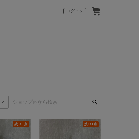
ログイン
残り1点
残り1点