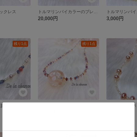
ックレス
トルマリンバイカラーのブレスレット
20,000円
3,000円
残り1点
残り1点
ぽいネックレス
トルマリンとトンボ玉のネックレス
湖水パールのネ
9,600円
展示中