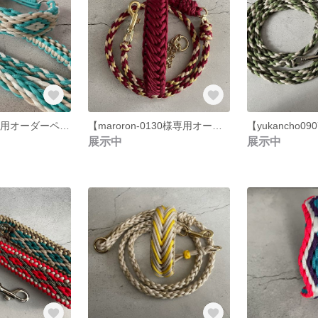
【chou-cho様専用オーダーページ】パラコード首輪 デザインNo.37 中間持ち手付き8つ編みリードセット
【maroron-0130様専用オーダーページ】パラコード首輪 デザインNo.34 中型犬・大型犬
展示中
展示中