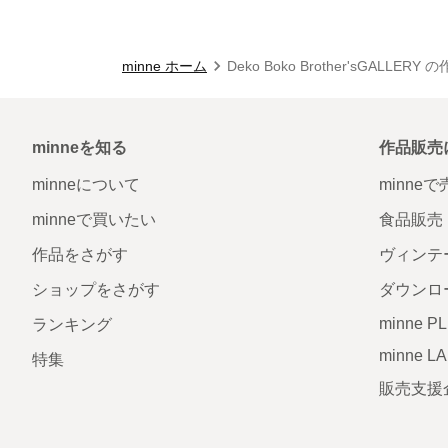
minne ホーム
Deko Boko Brother'sGALLERY
minneを知る
作品販売
minneについて
minne
minneで買いたい
食品販売
作品をさがす
ヴィンテ
ショップをさがす
ダウンロ
minne P
ランキング
minne L
特集
販売支援