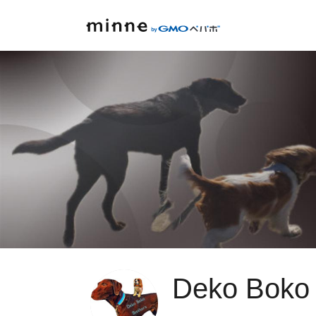
Deko Boko