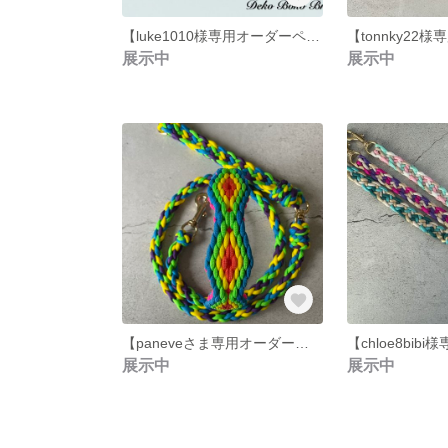
【luke1010様専用オーダーページ】パラコード首輪 デザインNo.9 小型犬・中型犬
展示中
展示中
【paneveさま専用オーダーページ】パラコード首輪 デザインNo.15 回転カン付き8つ編みリード ギザギザ平編みカフェリードセット
展示中
展示中