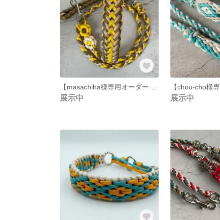
【masachiha様専用オーダーページ】
展示中
展示中