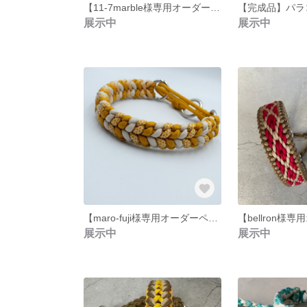
【11-7marble様専用オーダーページ】パラコード首輪 回転カン付き6つ編みカフェリードセット デザインNo.9 小型犬・中型犬
展示中
展示中
【maro-fuji様専用オーダーページ】パラコード首輪 デザインNo.31 小型犬・中型犬
展示中
展示中