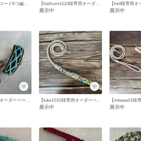
【完成品】パラコード6つ編みリード GOLD金具 小型犬リード 中型犬リード
【hathumi1110様専用オーダーページ】パラコード首輪 デザインNo.5 中型犬・大型犬
展示中
展示中
【bellron様専用オーダーページ】パラコード首輪 デザインNo.5 中型犬・大型犬
【luke1010様専用オーダーページ】パラコード6つ編みカフェリード
展示中
展示中