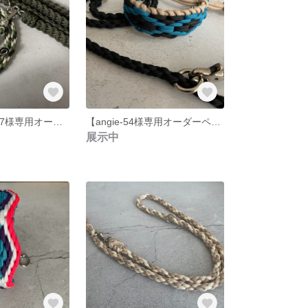
【yukancho0907様専用オーダーページ】パラコード 回転カン付き6つ編みカフェリード 小型犬 中型犬
【angie-54様専用オーダーページ】パラコード首輪 デザインNo.9 ４つ編みカフェリードセット
展示中