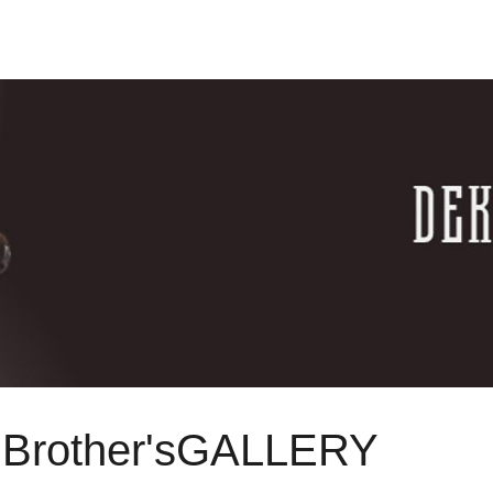
 Brother'sGALLERY