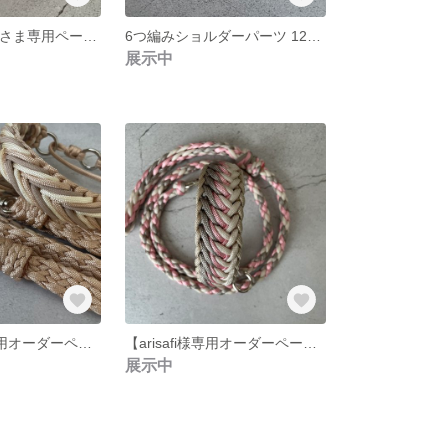
【kukey-gold72さま専用ページ】パラコード首輪 デザインNo.14 ハーフチョークチェーン
6つ編みショルダーパーツ 125cm
展示中
【nelchiko様専用オーダーページ】パラコード首輪 デザインNo.26 回転カン付き6つ編みカフェリードセット
【arisafi様専用オーダーページ】パラコード首輪セット
展示中