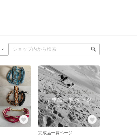
完成品一覧ページ