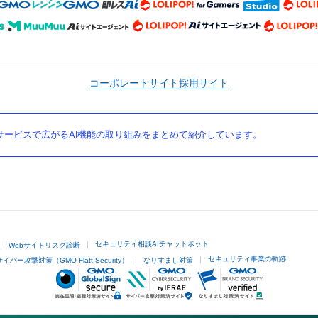
コーポレートサイト
採用サイト
ービスで広がるAI機能の取り組みをまとめて紹介しています。
セキュリティ相談AIチャットボット
Webサイトリスク診断
セキュリティ事業の軌跡
サイバー攻撃対策（GMO Flatt Security）
なりすまし対策