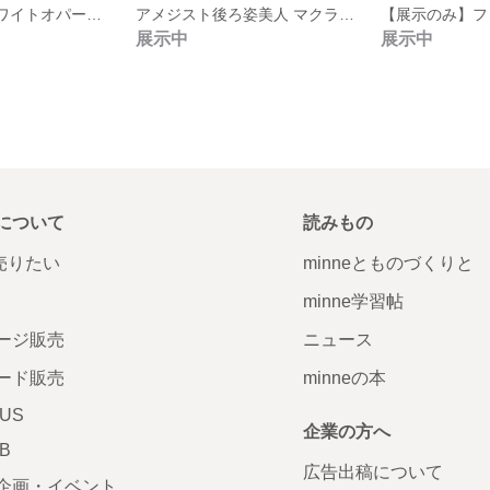
小粒の魅力✨ホワイトオパール マクラメ ネックレス✨
アメジスト後ろ姿美人 マクラメのヘアゴム✨
展示中
展示中
について
読みもの
で売りたい
minneとものづくりと
minne学習帖
ージ販売
ニュース
ード販売
minneの本
LUS
企業の方へ
AB
広告出稿について
企画・イベント