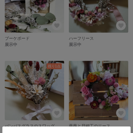
ブーケボード
ハーフリース
展示中
展示中
残り1点
パンパスグラスのスワッグ
薔薇と貝細工のリース
2,000円
展示中