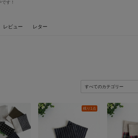
中です！
レビュー
レター
残り1点