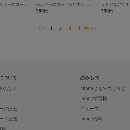
【特集掲載】ベルギーのコットンリネン ざっくりヘリンボーンのコージーとマットのセット
ベルギーのコットンリネン ざっくりヘリンボーンコースター
360円
300円
前へ
1
2
3
4
次へ
について
読みもの
で売りたい
minneとものづくりと
minne学習帖
ージ販売
ニュース
ード販売
minneの本
LUS