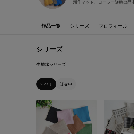
新作マット、コージー随時出品
作品一覧
シリーズ
プロフィール
シリーズ
4
点
生地端シリーズ
すべて
販売中