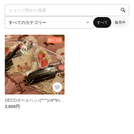
すべて
販売中
残り1点
DECOボールペン♪(*^^)o∀*∀o(^^*)♪
3,800円