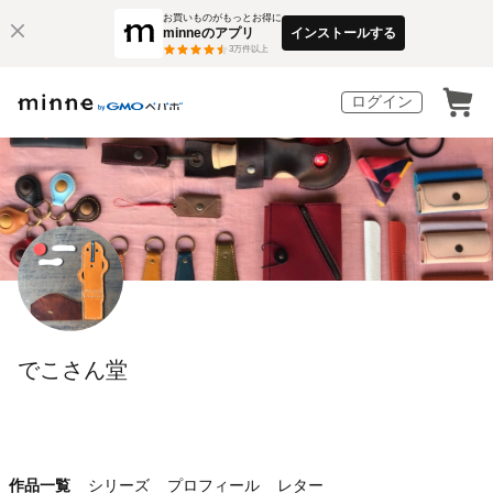
お買いものがもっとお得に
minneのアプリ
インストールする
3
万件以上
ログイン
でこさん堂
作品一覧
シリーズ
プロフィール
レター