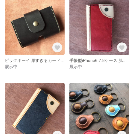
ビッグボーイ 厚すぎるカードケース 名刺入れ
手帳型iPhone6.7.8ケース 肌色×赤 接着スライド式
展示中
展示中