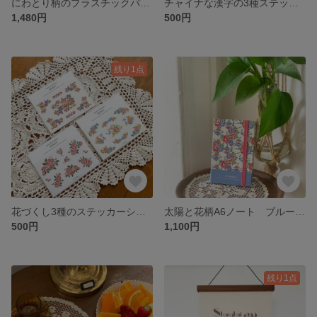
にわとり柄のプラスチックバッグ ピンクのお花バッグ ピクニックやエコバックにも “de shanghai”
チャイナな漢字の3種ステッカーシール 花と漢字のシール “de shanghai”
1,480円
500円
残り1点
花づくし3種のステッカーシール 大人可愛い花柄のシール “de shanghai”
太陽と花柄A6ノート ブルー×ピンク爽やか色の方眼ノート “de shanghai”
500円
1,100円
残り1点