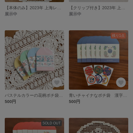
【本体のみ】2023年 上海レトロな花柄カレンダー 卓上 壁掛け “de shanghai”
【クリップ付き】2023年 上海レトロな花柄カレンダー 卓上 壁掛け “de shanghai”
展示中
展示中
残り1点
パステルカラーの花柄ポチ袋 大人可愛いましかくポチ袋 “de shanghai”
青いチャイナなポチ袋 漢字のましかくポチ袋 “de shanghai”
500円
500円
SOLD OUT