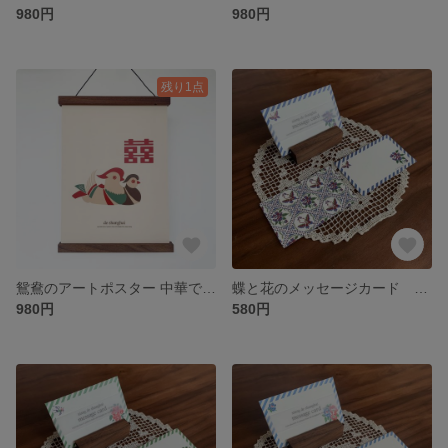
980円
980円
残り1点
鴛鴦のアートポスター 中華でナチュラルなインテリア “de shanghai”
蝶と花のメッセージカード 青色ストライプのメッセージカード 結婚式にも “de shanghai”
980円
580円