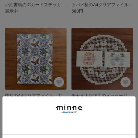
小紅書柄のICカードステッカー 大人可愛いピンクの花柄ステッカー “de shanghai”
ツバメ柄のA4クリアファイル 大人可愛い緑のナチュラルなクリアファイル “de shanghai”
展示中
500円
蝶柄のA4クリアファイル 大人可愛い青の可憐なクリアファイル “de shanghai”
チャイナな漢字のメッセージカード 囍と福の中華なメッセージカード “de shanghai”
500円
580円
SOLD OUT