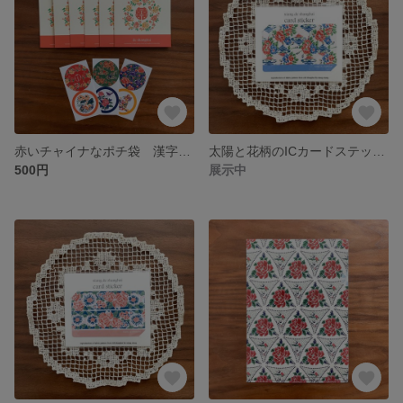
赤いチャイナなポチ袋 漢字のましかくポチ袋 “de shanghai”
太陽と花柄のICカードステッカー 大人可愛い水色の花柄ステッカー “de shanghai”
500円
展示中