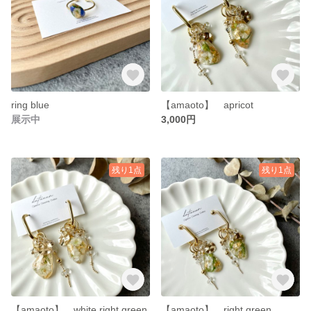
ring blue
【amaoto】 apricot
展示中
3,000円
残り1点
残り1点
【amaoto】 white right green
【amaoto】 right green