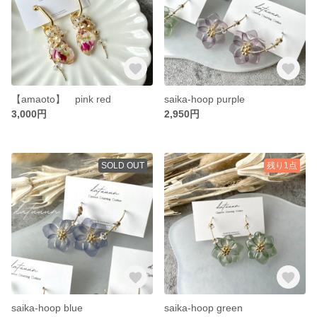
【amaoto】 pink red
saika-hoop purple
3,000円
2,950円
SOLD OUT
残り1点
saika-hoop blue
saika-hoop green