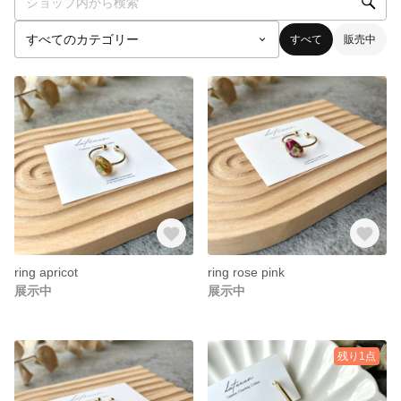
すべて
販売中
ring apricot
ring rose pink
展示中
展示中
残り1点