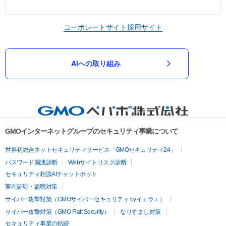
コーポレートサイト
採用サイト
AIへの取り組み
GMOインターネットグループのセキュリティ事業について
世界初総合ネットセキュリティサービス「GMOセキュリティ24」
パスワード漏洩診断
Webサイトリスク診断
セキュリティ相談AIチャットボット
実在証明・盗聴対策
サイバー攻撃対策（GMOサイバーセキュリティ byイエラエ）
サイバー攻撃対策（GMO Flatt Security）
なりすまし対策
セキュリティ事業の軌跡