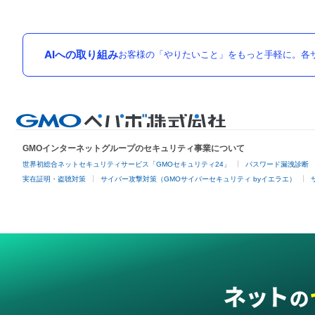
AIへの取り組み
お客様の「やりたいこと」をもっと手軽に。各サ
GMOインターネットグループのセキュリティ事業について
世界初総合ネットセキュリティサービス「GMOセキュリティ24」
パスワード漏洩診断
実在証明・盗聴対策
サイバー攻撃対策（GMOサイバーセキュリティ byイエラエ）