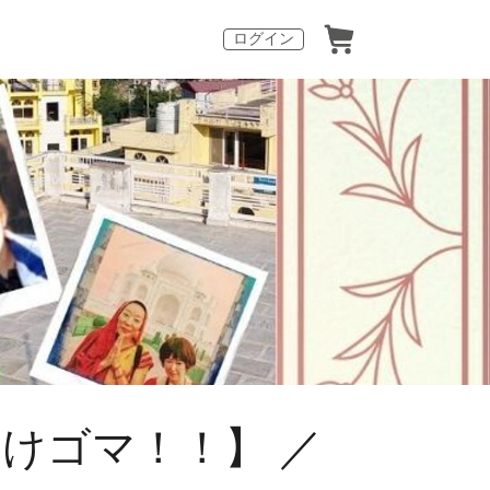
ログイン
けゴマ！！】 ／