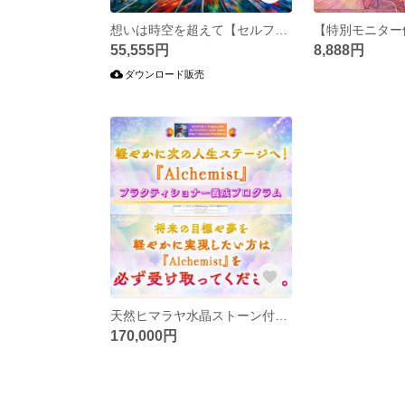
想いは時空を超えて【セルフ思念伝達マニュアル】®Maitreya瑚子【２０２５年Alchemist認定講師取得記念《しっかりサポート版》】
55,555円
8,888円
ダウンロード販売
天然ヒマラヤ水晶ストーン付きスピリチュアルakikoさん開発【Alchemistプログラム】／セッション提供可能なプラクティショナーになろう♪お得な案内は作品画像３枚目♪お問い合わせは「質問」お気軽に
170,000円