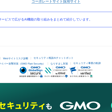
コーポレートサイト
採用サイト
ービスで広がるAI機能の取り組みをまとめて紹介しています。
セキュリティ相談AIチャットボット
Webサイトリスク診断
セキュリティ事業の軌跡
サイバー攻撃対策（GMO Flatt Security）
なりすまし対策