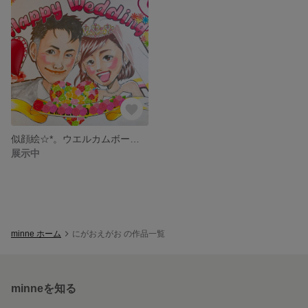
似顔絵☆*。ウエルカムボード☆*。
展示中
minne ホーム
にがおえがお の作品一覧
minneを知る