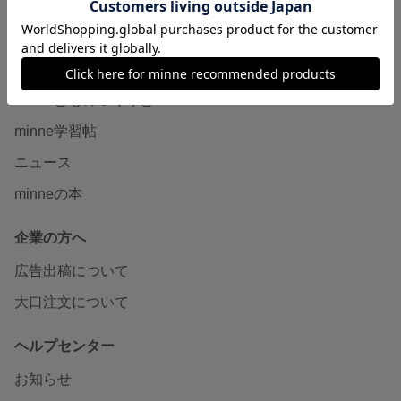
販売支援企画・イベント
読みもの
minneとものづくりと
minne学習帖
ニュース
minneの本
企業の方へ
広告出稿について
大口注文について
ヘルプセンター
お知らせ