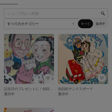
すべて
販売中
記念日のプレゼントに！似顔絵色紙♪。.:＊
似顔絵サンクスボード
展示中
展示中