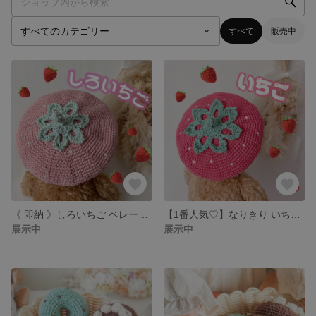
すべて
販売中
《 即納 》しろいちご ベレー帽 🍓🤍
【1番人気♡】なりきり いちごベレー帽♡
展示中
展示中