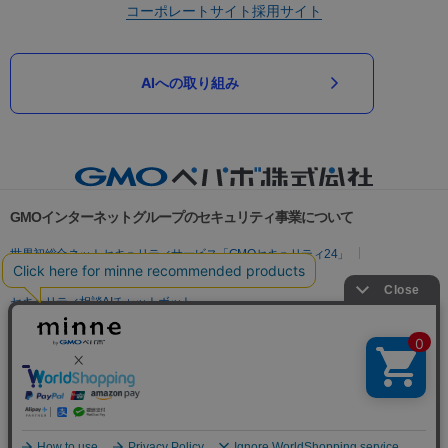
コーポレートサイト
採用サイト
AIへの取り組み
GMOインターネットグループのセキュリティ事業について
世界初総合ネットセキュリティサービス「GMOセキュリティ24」
パスワード漏洩診断
Webサイトリスク診断
セキュリティ相談AIチャットボット
実在証明・盗聴対策
サイバー攻撃対策（GMOサイバーセキュリティ byイエラエ）
サイバー攻撃対策（GMO Flatt Security）
なりすまし対策
セキュリティ事業の軌跡