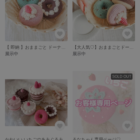
【 即納 】おままごと ドーナツ 3個 set ♡
【大人気♡】おままごとドーナツ 🍩3set / 5set 編みぐるみ
展示中
展示中
SOLD OUT
かわいい いちごのあみぐるみケーキ
るなちゃん専用ページ♡