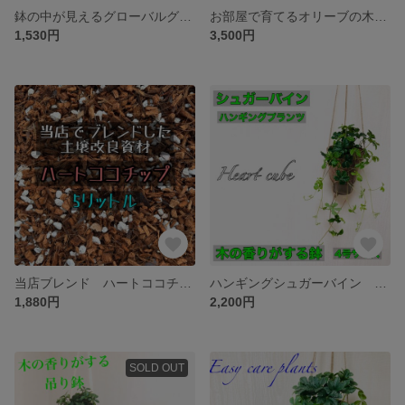
鉢の中が見えるグローバルグリーン ネガミエル鉢 3.5号 観葉植物
お部屋で育てるオリーブの木 アンティーク陶器鉢 インテリア 観葉植物 受け皿付き
1,530円
3,500円
当店ブレンド ハートココチップ Mサイズ ココヤシ 日向軽石 培養度 観葉植物 ハンギング
ハンギングシュガーバイン ハイドロカルチャー 4号サイズ 管理楽々 水やり激減
1,880円
2,200円
SOLD OUT