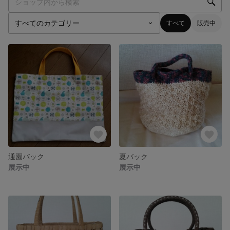
すべて
販売中
通園バック
夏バック
展示中
展示中