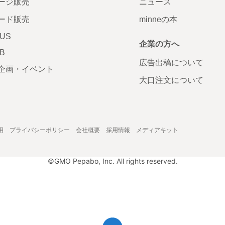
ージ販売
ニュース
ード販売
minneの本
LUS
企業の方へ
AB
広告出稿について
企画・イベント
大口注文について
用
プライバシーポリシー
会社概要
採用情報
メディアキット
©GMO Pepabo, Inc. All rights reserved.