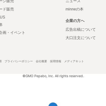
ージ販売
ニュース
ード販売
minneの本
LUS
企業の方へ
AB
広告出稿について
企画・イベント
大口注文について
用
プライバシーポリシー
会社概要
採用情報
メディアキット
©GMO Pepabo, Inc. All rights reserved.