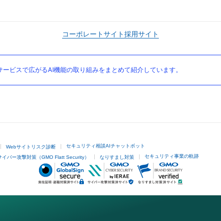
コーポレートサイト
採用サイト
ービスで広がるAI機能の取り組みをまとめて紹介しています。
セキュリティ相談AIチャットボット
Webサイトリスク診断
セキュリティ事業の軌跡
サイバー攻撃対策（GMO Flatt Security）
なりすまし対策