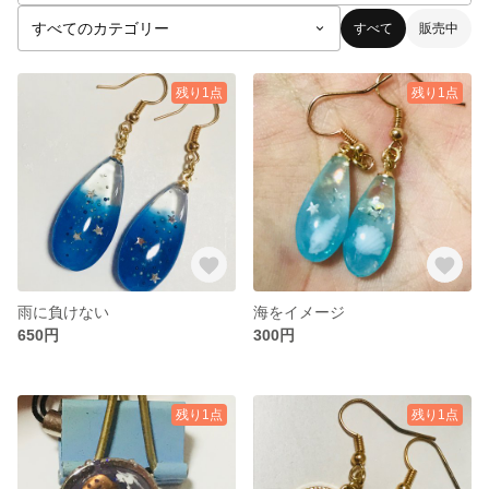
すべて
販売中
残り1点
残り1点
雨に負けない
海をイメージ
650円
300円
残り1点
残り1点