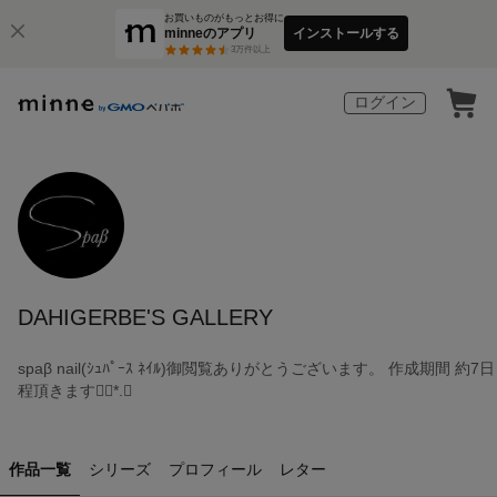
お買いものがもっとお得に
minneのアプリ
インストールする
3
万件以上
ログイン
DAHIGERBE'S GALLERY
spaβ nail(ｼｭﾊﾟｰｽ ﾈｲﾙ)御閲覧ありがとうございます。 作成期間 約7日
程頂きます❁⃘*.ﾟ
作品一覧
シリーズ
プロフィール
レター