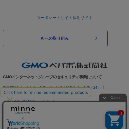
コーポレートサイト
採用サイト
AIへの取り組み
GMOインターネットグループのセキュリティ事業について
世界初総合ネットセキュリティサービス「GMOセキュリティ24」
パスワード漏洩診断
Webサイトリスク診断
セキュリティ相談AIチャットボット
実在証明・盗聴対策
サイバー攻撃対策（GMOサイバーセキュリティ byイエラエ）
サイバー攻撃対策（GMO Flatt Security）
なりすまし対策