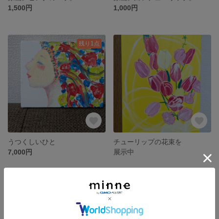
1,500円
1,000円
残り1点
うつくしいひと
チューリップの花束を
7,000円
展示中
残り1点
残り1点