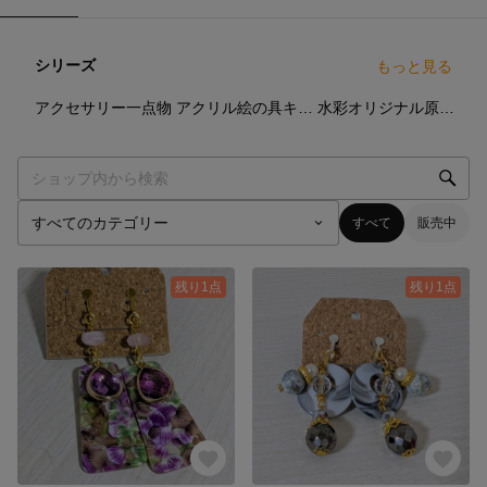
シリーズ
もっと見る
10
点
5
点
4
点
アクセサリー一点物
アクリル絵の具キャンバス作品。オリジナル原画。
水彩オリジナル原画一点物。
すべて
販売中
残り1点
残り1点