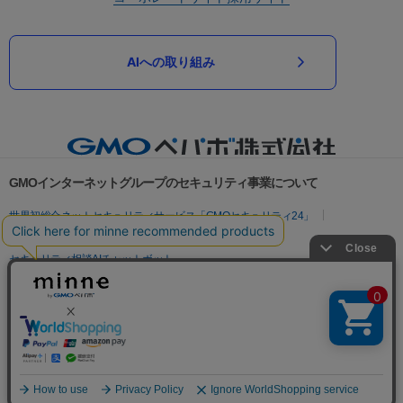
AIへの取り組み
GMOインターネットグループのセキュリティ事業について
世界初総合ネットセキュリティサービス「GMOセキュリティ24」
パスワード漏洩診断
Webサイトリスク診断
セキュリティ相談AIチャットボット
実在証明・盗聴対策
サイバー攻撃対策（GMOサイバーセキュリティ byイエラエ）
サイバー攻撃対策（GMO Flatt Security）
なりすまし対策
セキュリティ事業の軌跡