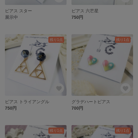
ピアス スター
ピアス 六芒星
展示中
750円
残り1点
残り1点
ピアス トライアングル
グラデハートピアス
750円
700円
残り1点
残り1点