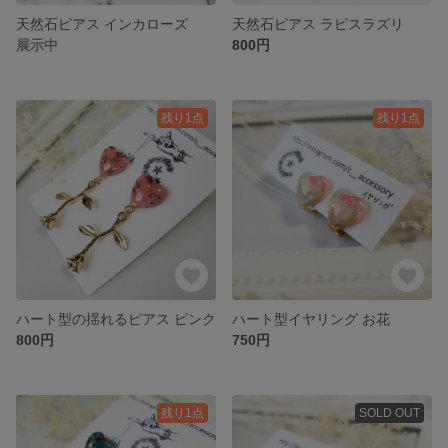
天然石ピアス インカローズ
天然石ピアス ラピスラズリ
展示中
800円
残り1点
残り1点
ハート型の揺れるピアス ピンク
ハート型イヤリング お花
800円
750円
残り1点
SOLD OUT