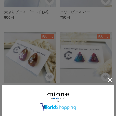
大ぶりピアス ゴールドお花
クリアピアス パール
800円
750円
残り1点
残り1点
しずく型ピアス
さんかくピアス
750円
750円
残り1点
残り1点