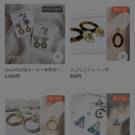
SOLD OUT
残り1点
olive3310様オーダー❁ 専用ページ
大ぶりピアス べっ甲
1,550円
800円
残り1点
残り1点