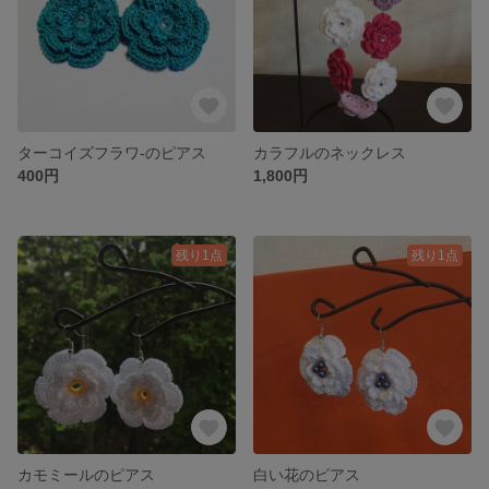
ターコイズフラワ-のピアス
カラフルのネックレス
400円
1,800円
残り1点
残り1点
カモミールのピアス
白い花のピアス