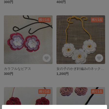
300円
400円
残り1点
残り1点
カラフルなピアス
女の子のかぎ針編みのネックレスセット
300円
1,200円
残り1点
残り1点