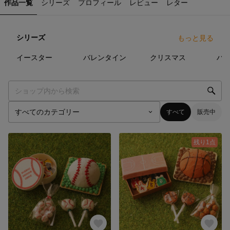
作品一覧
シリーズ
プロフィール
レビュー
レター
シリーズ
もっと見る
35
点
29
点
32
点
イースター
バレンタイン
クリスマス
ハ
すべて
販売中
残り1点