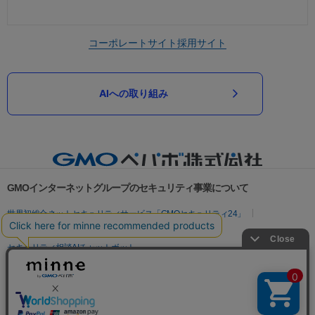
コーポレートサイト
採用サイト
AIへの取り組み
GMOインターネットグループのセキュリティ事業について
世界初総合ネットセキュリティサービス「GMOセキュリティ24」
パスワード漏洩診断
Webサイトリスク診断
セキュリティ相談AIチャットボット
実在証明・盗聴対策
サイバー攻撃対策（GMOサイバーセキュリティ byイエラエ）
サイバー攻撃対策（GMO Flatt Security）
なりすまし対策