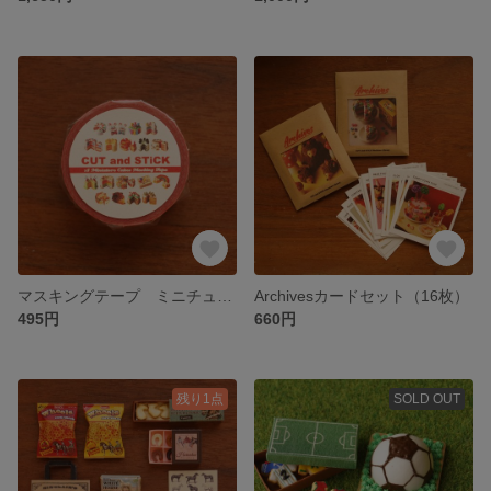
マスキングテープ ミニチュア ケーキ（ギンガム）
Archivesカードセット（16枚）
495円
660円
残り1点
SOLD OUT