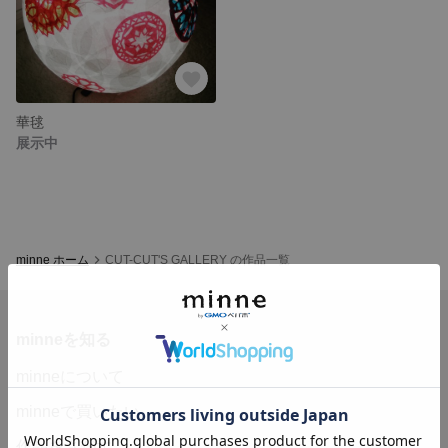
華毬
展示中
minne ホーム
CUT-CUT'S GALLERY の作品一覧
minneを知る
minneについて
minneで買いたい
作品をさがす