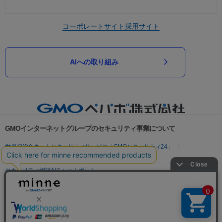
コーポレートサイト
採用サイト
AIへの取り組み
GMOインターネットグループのセキュリティ事業について
世界初総合ネットセキュリティサービス「GMOセキュリティ24」
パスワード漏洩診断
Webサイトリスク診断
セキュリティ相談AIチャットボット
実在証明・盗聴対策
サイバー攻撃対策（GMOサイバーセキュリティ byイエラエ）
サイバー攻撃対策（GMO Flatt Security）
なりすまし対策
セキュリティ事業の軌跡