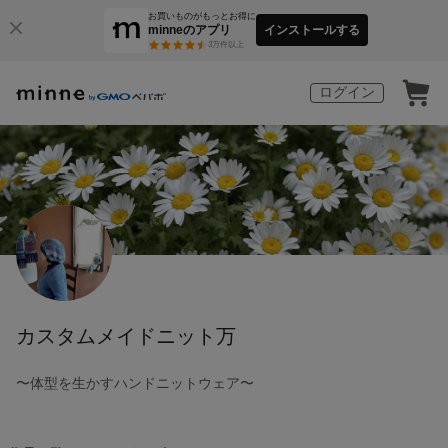
お買いものがもっとお得に
minneのアプリ
インストールする
3
万件以上
ログイン
カスタムメイドニット万
〜体型を生かすハンドニットウェア〜