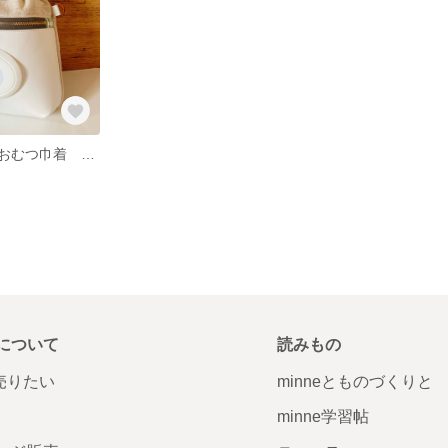
おむつポーチ おむつ巾着 巾着ポーチ おしりふき 男の子 レインボー 虹 gumimade
について
読みもの
で売りたい
minneとものづくりと
minne学習帖