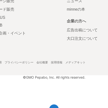
ージ販売
ニュース
ード販売
minneの本
LUS
企業の方へ
AB
広告出稿について
企画・イベント
大口注文について
用
プライバシーポリシー
会社概要
採用情報
メディアキット
©GMO Pepabo, Inc. All rights reserved.