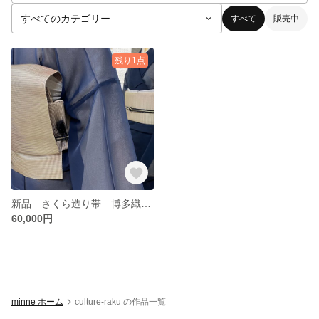
すべて
販売中
残り1点
新品 さくら造り帯 博多織（繧繝霞） 全通 名古屋帯オールシーズン
60,000円
minne ホーム
culture-raku の作品一覧