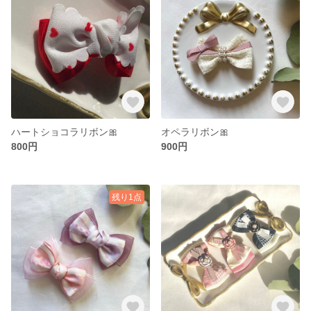
ハートショコラリボン🎀
オペラリボン🎀
800円
900円
残り1点