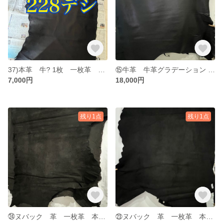
37)本革 牛? 1枚 一枚革 大判 約180×90センチ 黒 228デシ
⑮牛革 牛革グラデーション cow 一枚革 本革 素材 レザー leather
7,000円
18,000円
残り1点
残り1点
㉔ヌバック 革 一枚革 本革 素材 レザー leather ブラック 黒
㉓ヌバック 革 一枚革 本革 素材 レザー leather ブラック 黒