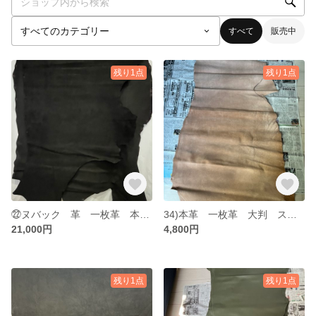
すべて
販売中
残り1点
残り1点
㉒ヌバック 革 一枚革 本革 素材 レザー leather ブラック 黒
34)本革 一枚革 大判 スエード 約180×77センチ ベージュ系？
21,000円
4,800円
残り1点
残り1点