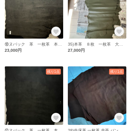
⑱ヌバック 革 一枚革 本革 素材 レザー leather ブラック 黒
35)本革 ８枚 一枚革 大判 約170×65センチ グリーン系？ 計888デシ
23,000円
27,000円
残り1点
残り1点
⑰ヌバック 革 一枚革 本革 素材 レザー leather ブラック 黒
28)牛床革 一枚革 赤茶 バングローバー ライジング レザークラフト用