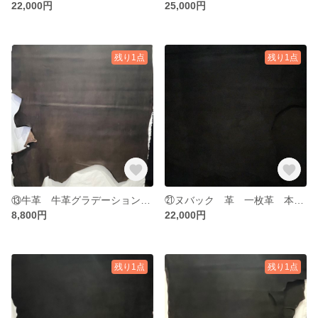
22,000円
25,000円
残り1点
残り1点
⑬牛革 牛革グラデーション千切 cow一枚革 本革 素材 レザー leather
㉑ヌバック 革 一枚革 本革 素材 レザー leather ブラック 黒
8,800円
22,000円
残り1点
残り1点