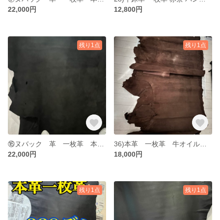
22,000円
12,800円
残り1点
残り1点
⑯ヌバック 革 一枚革 本革 ブラック 黒 素材 レザー leather
36)本革 一枚革 牛オイルスムース 大判 スエード 約220×120センチ 茶
22,000円
18,000円
残り1点
残り1点