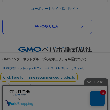
コーポレートサイト
採用サイト
AIへの取り組み
GMOインターネットグループのセキュリティ事業について
世界初総合ネットセキュリティサービス「GMOセキュリティ24」
パスワード漏洩診断
Webサイトリスク診断
セキュリティ相談AIチャットボット
実在証明・盗聴対策
サイバー攻撃対策（GMOサイバーセキュリティ byイエラエ）
サイバー攻撃対策（GMO Flatt Security）
なりすまし対策
セキュリティ事業の軌跡