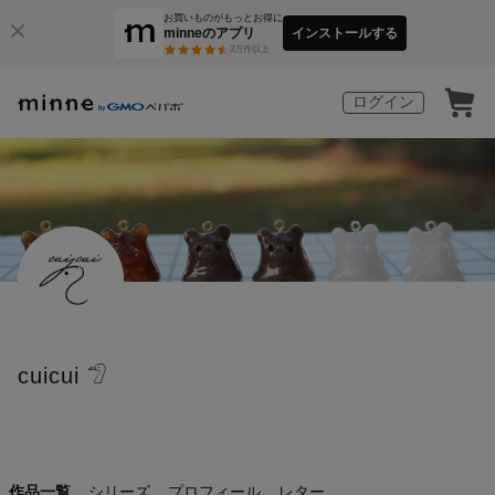
お買いものがもっとお得に
minneのアプリ
インストールする
3
万件以上
ログイン
cuicui 𓅿
作品一覧
シリーズ
プロフィール
レター