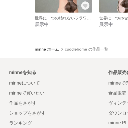
世界に一つの枯れないフラワーヘアアクセサリー ホワイト ブルー グレー ラベンダー パープル かすみ草 胡蝶蘭 水引 リボン 卒業式 結婚式 前撮り 成人式 ウェディング
展示中
展示中
minne ホーム
cuddlehome の作品一覧
minneを知る
作品販売
minneについて
minne
minneで買いたい
食品販売
作品をさがす
ヴィンテ
ショップをさがす
ダウンロ
minne P
ランキング