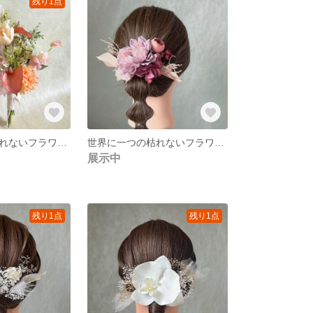
残り1点
世界に一つの枯れないフラワーブーケ ベビーピンク ピーチ ホワイト 結婚式 前撮り ウェディング バースデーフォト
世界に一つの枯れないフラワーヘアアクセサリー ホワイト ピンク ボルドー ラベンダー パープル かすみ草 胡蝶蘭 水引 リボン 卒業式 結婚式 前撮り 成人式 ウェディング
展示中
残り1点
残り1点