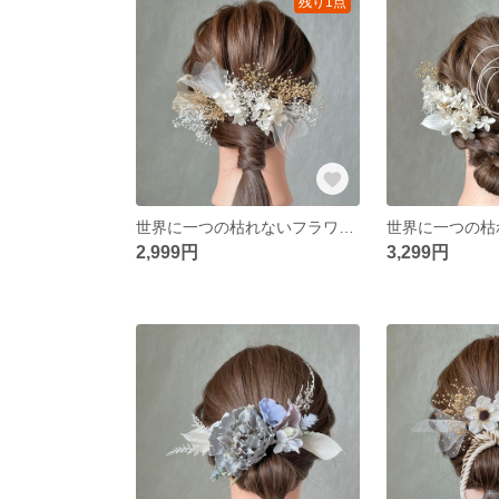
残り1点
世界に一つの枯れないフラワーヘアアクセサリー ホワイト ゴールド 金 白 かすみ草 水引 リボン 卒業式 結婚式 前撮り 成人式 ウェディング
2,999円
3,299円