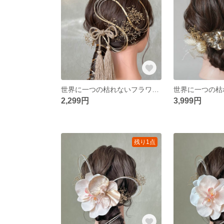
世界に一つの枯れないフラワーヘアアクセサリー ゴールド 金 かすみ草 水引 リボン タッセル 和装 振袖 卒業式 結婚式 披露宴 前撮り 成人式 ウェディング
2,299円
3,999円
残り1点