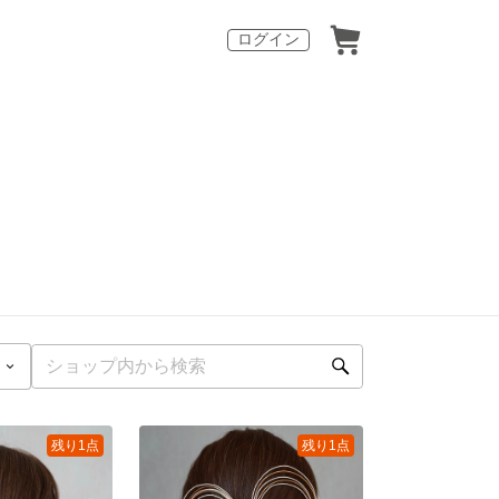
ログイン
残り1点
残り1点