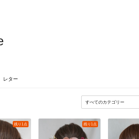
e
レター
残り1点
残り1点