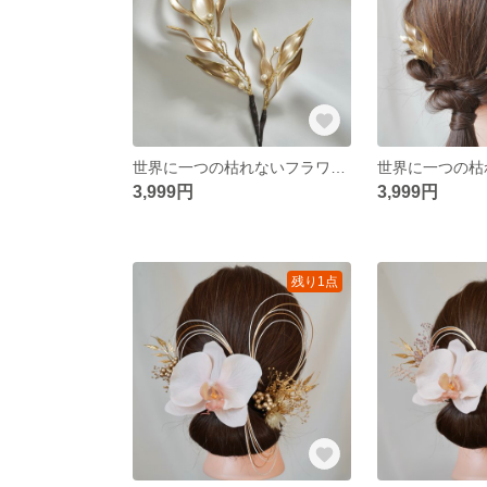
世界に一つの枯れないフラワーヘアアクセサリー アメリカンフラワー リーフ ゴールド 金 パール 水引 リボン タッセル 和装 振袖 卒業式 結婚式 披露宴 前撮り 成人式 ウェディング
3,999円
3,999円
残り1点