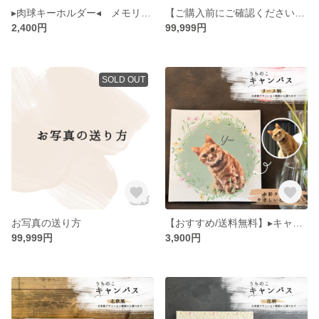
▸肉球キーホルダー◂ メモリアル 空組 うちのこ ペット 犬 猫
【ご購入前にご確認ください】注意事項・返品/交換について
2,400円
99,999円
SOLD OUT
お写真の送り方
【おすすめ/送料無料】▸キャンバス リース柄◂ うちのこ ペット 肖像画 似顔絵 パネル 水彩画風 メモリアル インテリア
99,999円
3,900円