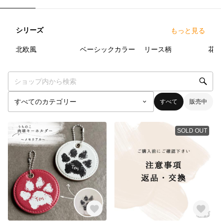
シリーズ
もっと見る
7
点
8
点
7
点
北欧風
ベーシックカラー
リース柄
花
すべて
販売中
SOLD OUT