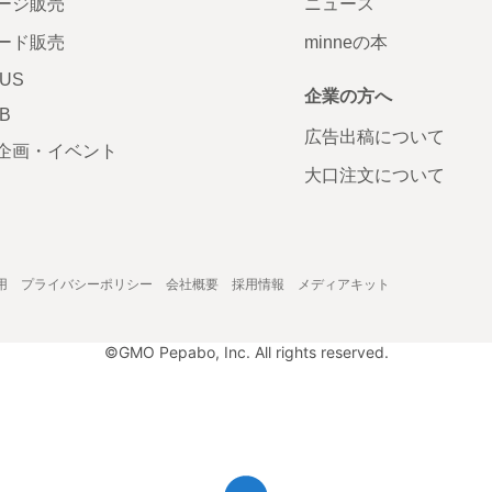
ージ販売
ニュース
ード販売
minneの本
LUS
企業の方へ
AB
広告出稿について
企画・イベント
大口注文について
用
プライバシーポリシー
会社概要
採用情報
メディアキット
©GMO Pepabo, Inc. All rights reserved.