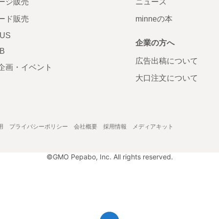
ージ販売
ニュース
ード販売
minneの本
LUS
企業の方へ
AB
広告出稿について
企画・イベント
大口注文について
用
プライバシーポリシー
会社概要
採用情報
メディアキット
©GMO Pepabo, Inc. All rights reserved.