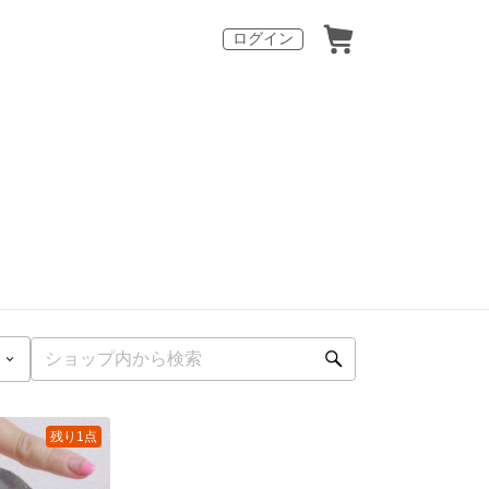
ログイン
残り1点