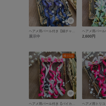
ヘアメ用パール付き【錨チャーム】カールロングリボン ネイビー×黒 ライブ・推し活に 量産型
展示中
2,600円
残り1点
ヘアメ用パール付き【バイカラー】カールロングリボン ピンク×シルバー ライブ・推し活に 量産型