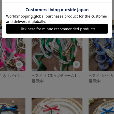
2,600円
2,600円
ヘアメ用パール付き【バイカラー】カールロングリボン ピンク×シルバー ライブ・推し活に 量産型
ヘアメ用【葉っぱチャーム】カールロングリボン グリーン ライブ・推し活に 量産型
展示中
展示中