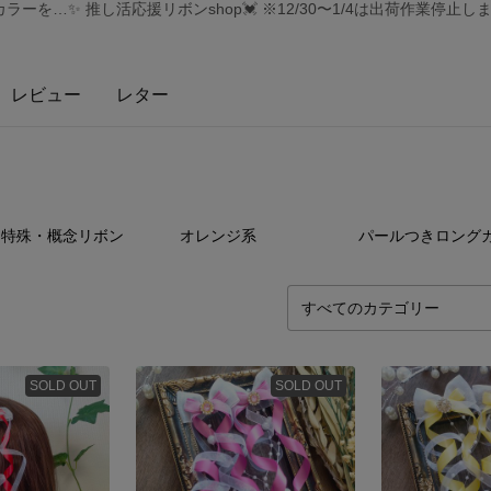
を…✨ 推し活応援リボンshop💓 ※12/30〜1/4は出荷作業停止し
レビュー
レター
33
点
8
点
26
特殊・概念リボン
オレンジ系
SOLD OUT
SOLD OUT