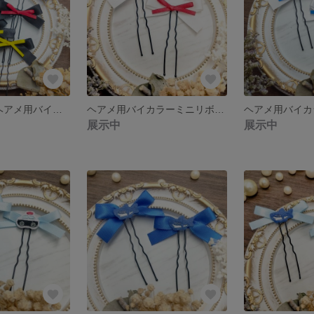
【6つセット】ヘアメ用バイカラーミニリボン 黒×赤青黄 ライブ・推し活に 量産型
ヘアメ用バイカラーミニリボン 白×赤 ライブ・推し活に 量産型
展示中
展示中