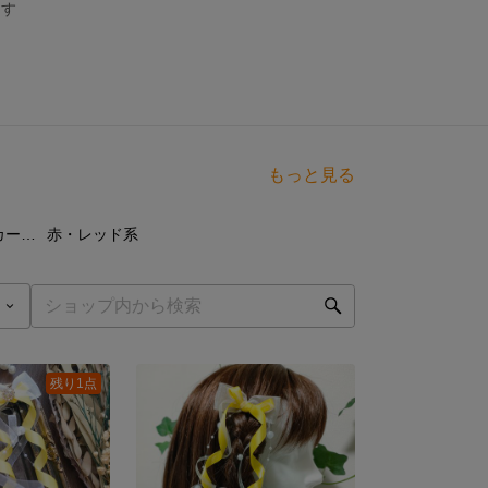
ます
もっと見る
点
11
点
パールつきロングカールヘアメリボン
赤・レッド系
残り1点