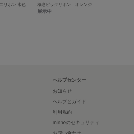
ヘアメ用概念ミニリボン 水色×さめ ライブ・推し活に 量産型
概念ビッグリボン オレンジ×銀星 ライブ・イベント・日常の推し活に 量産型
展示中
ヘルプセンター
お知らせ
ヘルプとガイド
利用規約
minneのセキュリティ
お問い合わせ