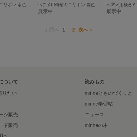
ヘアメ用概念ミニリボン 水色×パトカー ライブ・推し活に 量産型
ヘアメ用概念ミニリボン 青色×さめ ライブ・推し活に 量産型
展示中
展示中
前へ
1
2
次へ
について
読みもの
で売りたい
minneとものづくりと
minne学習帖
ージ販売
ニュース
ード販売
minneの本
LUS