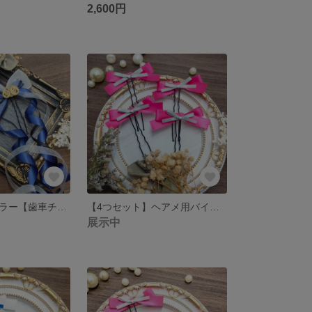
2,600円
ヘアメ用バイカラー【歯車チャーム】ネイビー×黒カールロングリボン ライブ・推し活に 量産型
【4つセット】ヘアメ用バイカラーミニリボン ピンク×シルバー ライブ・推し活に 量産型
展示中