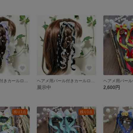
ヘアメ用パール付きカールロングリボン バイオレット×白 ライブ・推し活に 量産型
ヘアメ用パール付きカールロングリボン 黒×白 ライブ・推し活に 量産型
展示中
2,600円
残り1点
残り1点