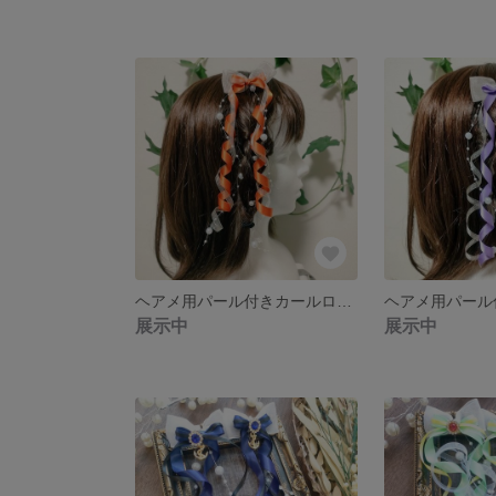
ヘアメ用パール付きカールロングリボン オレンジ×白 ライブ・推し活に 量産型
展示中
展示中