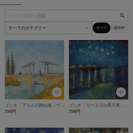
すべて
販売中
ゴッホ 「アルルの跳ね橋」ヴァルラフ・リヒャルツ美術館版
ゴッホ 「ローヌ川の星月夜」クロスステッチ図案
700円
700円