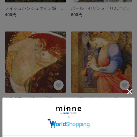
ノイシュバンシュタイン城 クロスステッチ刺繍図案
ポール・セザンヌ「りんごとオレンジ」(1899)クロスステッチ刺繍図案
400円
600円
グスタフ・クリムト「ダナエ」 クロスステッチ刺繍図案
エドワード・バーン＝ジョーンズ『フラジオレットを吹く天使』クロスステッチ刺繍図案
800円
650円