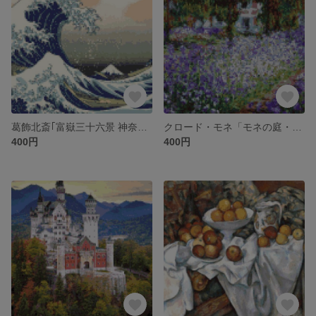
葛飾北斎｢富嶽三十六景 神奈川沖浪裏｣クロスステッチ刺繍図案(A4お手軽ｼﾘｰｽﾞ)
クロード・モネ「モネの庭・アイリス｣ クロスステッチ刺繍図案（A4おてがるシリーズ）
400円
400円