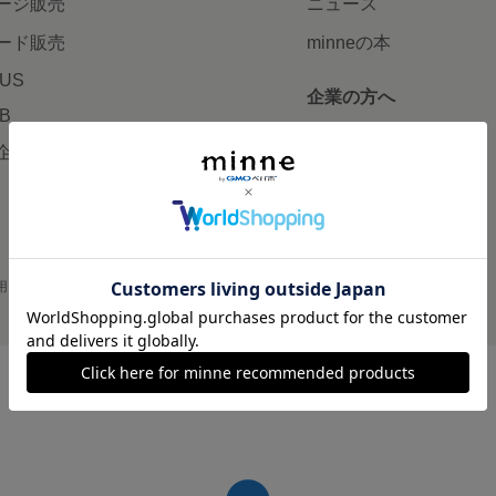
ージ販売
ニュース
ード販売
minneの本
LUS
企業の方へ
AB
広告出稿について
企画・イベント
大口注文について
用
プライバシーポリシー
会社概要
採用情報
メディアキット
©GMO Pepabo, Inc. All rights reserved.