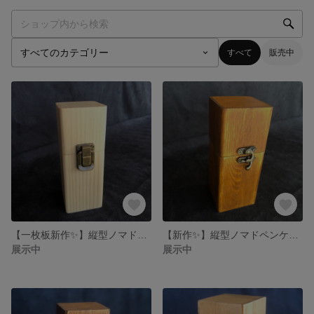
すべて
販売中
【一枚板新作✨】縦型ノマドペンケース キヌカ仕上げ 留め具A
【新作✨】縦型ノマドペンケース 水性ニス＋キヌカ仕上げ 留め具B
展示中
展示中