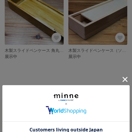
木製スライドペンケース 角丸（横角面取）
木製スライドペンケース（ソリッド）
展示中
展示中
minne ホーム
create MON'S GALLERY の作品一覧
minneを知る
minneについて